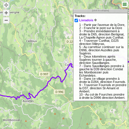
[click to collapse]
Tracks:
Livradois
1 - Partir par l'avenue de la Dore,
2 - Franchir le pont sur la Dore
3 - Prendre immédiatement à
droite la D65, direction Bertignat,
La Chapelle Agnon puis Cunlhat.
4 - Traverser Cunlhat, D225
direction l’Alleyras,
5 - Au carrefour continuer sur la
D996, direction Auzelles puis
Sugères.
6 - Deux kilomètres après
Sugères tourner à gauche,
direction Sauxillanges.
7 - Dans Sauxillanges prendre à
gauche la D39 direction Condat
les Montboissier puis
Echandelys.
8 - Dans ce village prendre à
droite la D264, direction Fournols.
9 - Traverser Fournols et prendre
la D37, direction St-Amant et
Ambert.
10 - Au col de Fourches prendre
à droite la D996 direction Ambert.