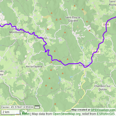
Center:
45.57847,3.55334
Map created at
GPSVisualizer.com
2 km
Leaflet
|
Map data from
OpenStreetMap.org
, relief from
ESRI/ArcGIS